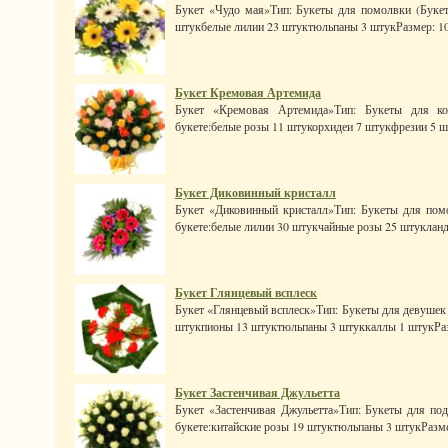
Букет «Чудо мая»Тип: Букеты для помолвки (Букет 
штукбелые лилии 23 штуктюльпаны 3 штукРазмер: 100 x
Букет Кремовая Артемида
Букет «Кремовая Артемида»Тип: Букеты для ко
букете:белые розы 11 штукорхидеи 7 штукфрезии 5 ш
Букет Диковинный кристалл
Букет «Диковинный кристалл»Тип: Букеты для пом
букете:белые лилии 30 штукчайные розы 25 штуклан
Букет Глянцевый всплеск
Букет «Глянцевый всплеск»Тип: Букеты для девушек (
штукпионы 13 штуктюльпаны 3 штуккаллы 1 штукРазме
Букет Застенчивая Джульетта
Букет «Застенчивая Джульетта»Тип: Букеты для под
букете:китайские розы 19 штуктюльпаны 3 штукРазмер: