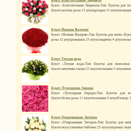
Букет Блистательная Людмила
Букет «Блистательная Людмила»Тип: Букеты для по
букете:желтые розы 15 штукорхидеи 15 штуктюльпаны
Букет Нежная Валерия
Букет «Нежная Валерия»Тип: Букеты для жены (Букет
розы 32 штукромашки 25 штукгиацинты 9 штуктюльпа
Букет Теплая вода
Букет «Теплая вода»Тип: Букеты для помолвки 
букете:анютины глазки 23 штуктюльпаны 9 штукпионы 
Букет Лучезарная Аврора
Букет «Лучезарная Аврора»Тип: Букеты для м
букете:белые розы 11 штуктюльпаны 9 штукРазмер: 20 x
Букет Очарованная Эвтерпа
Букет «Очарованная Эвтерпа»Тип: Букеты для жены
букете:искусственные бабочки 25 штуктигровые лили