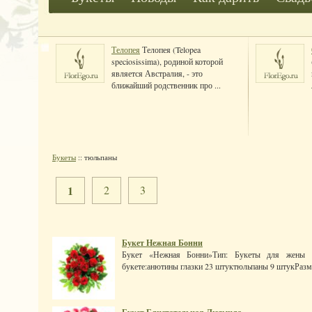
Телопея
Телопея (Telopea
speciosissima), родиной которой
является Австралия, - это
ближайший родственник про ...
Букеты
:: тюльпаны
1
2
3
Букет Нежная Бонни
Букет «Нежная Бонни»Тип: Букеты для жены (
букете:анютины глазки 23 штуктюльпаны 9 штукРазмер: