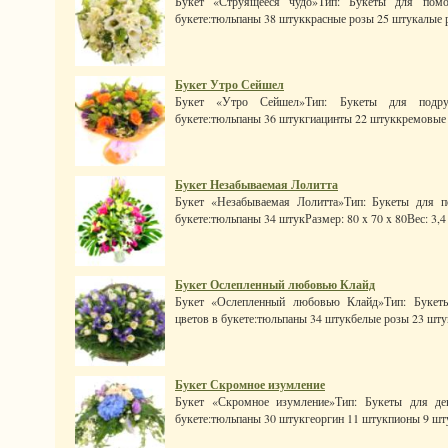
Букет «Струящееся чудо»Тип: Букеты для помо
букете:тюльпаны 38 штуккрасные розы 25 штукалые р
Букет Утро Сейшел
Букет «Утро Сейшел»Тип: Букеты для подру
букете:тюльпаны 36 штукгиацинты 22 штуккремовые р
Букет Незабываемая Лолитта
Букет «Незабываемая Лолитта»Тип: Букеты для п
букете:тюльпаны 34 штукРазмер: 80 x 70 x 80Вес: 3,4 
Букет Ослепленный любовью Клайд
Букет «Ослепленный любовью Клайд»Тип: Букеты
цветов в букете:тюльпаны 34 штукбелые розы 23 штукР
Букет Скромное изумление
Букет «Скромное изумление»Тип: Букеты для де
букете:тюльпаны 30 штукгеоргин 11 штукпионы 9 шту