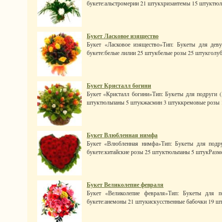
букете:альстромерии 21 штукхризантемы 15 штуктюльп
Букет Ласковое изящество
Букет «Ласковое изящество»Тип: Букеты для дев
букете:белые лилии 25 штукбелые розы 25 штукголубы
Букет Кристалл богини
Букет «Кристалл богини»Тип: Букеты для подруги (Б
штуктюльпаны 5 штукжасмин 3 штуккремовые розы 1 
Букет Влюбленная нимфа
Букет «Влюбленная нимфа»Тип: Букеты для подру
букете:китайские розы 25 штуктюльпаны 5 штукРазмер: 
Букет Великолепие февраля
Букет «Великолепие февраля»Тип: Букеты для п
букете:анемоны 21 штукискусственные бабочки 19 шт