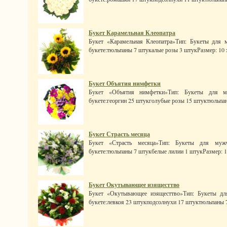
Букет Карамельная Клеопатра
Букет «Карамельная Клеопатра»Тип: Букеты для 
букете:тюльпаны 7 штукалые розы 3 штукРазмер: 10 x 1
Букет Объятия нимфетки
Букет «Объятия нимфетки»Тип: Букеты для ма
букете:георгин 25 штукголубые розы 15 штуктюльпаны
Букет Страсть месяца
Букет «Страсть месяца»Тип: Букеты для мужч
букете:тюльпаны 7 штукбелые лилии 1 штукРазмер: 10 x
Букет Окутывающее изящесттво
Букет «Окутывающее изящесттво»Тип: Букеты для
букете:левкоя 23 штукподсолнухи 17 штуктюльпаны 7