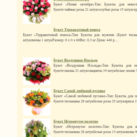
Букет «Пение октября»Тип: Букеты для невес
букете:чайные розы 21 штукголубые розы 15 штукгер
Букет Терракотовый повеса
Букет «Терракотовый повеса»Тип: Букеты для мужчин (Букет тюльп
штукпионы 1 штукРазмер: 0 x 0 x 60Вес: 0,3 кг.Цена: 440 р ...
Букет Воздушная Изольда
Букет «Воздушная Изольда»Тип: Букеты для по
букете:пионы 21 штукгиацинты 19 штукбелые лилии 7
Букет Самой любимой пуговке
Букет «Самой любимой пуговке»Тип: Букеты для п
букете:тюльпаны 28 штукбелые розы 25 штукирисы 19
Букет Нетронутое полотно
Букет «Нетронутое полотно»Тип: Букеты для ж
букете:тюльпаны 28 штукбелые розы 13 штукпионы 9 