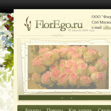
ООО "Фло
Спб Москов
e-mail:
offi
09 августа 2026 года
«
»
Букеты
Поводы
Как дарить
Свадь