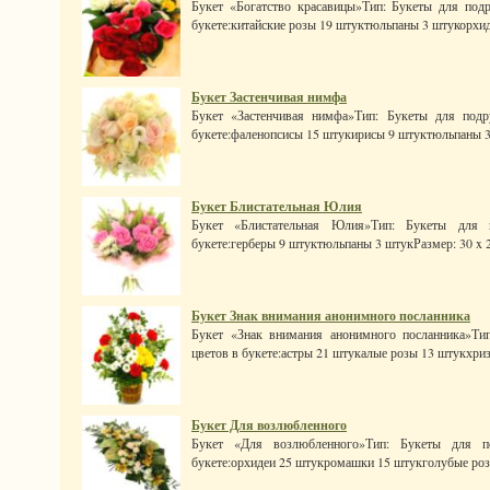
Букет «Богатство красавицы»Тип: Букеты для подр
букете:китайские розы 19 штуктюльпаны 3 штукорхиде
Букет Застенчивая нимфа
Букет «Застенчивая нимфа»Тип: Букеты для подр
букете:фаленопсисы 15 штукирисы 9 штуктюльпаны 3 ш
Букет Блистательная Юлия
Букет «Блистательная Юлия»Тип: Букеты для п
букете:герберы 9 штуктюльпаны 3 штукРазмер: 30 x 20 
Букет Знак внимания анонимного посланника
Букет «Знак внимания анонимного посланника»Тип
цветов в букете:астры 21 штукалые розы 13 штукхри
Букет Для возлюбленного
Букет «Для возлюбленного»Тип: Букеты для по
букете:орхидеи 25 штукромашки 15 штукголубые роз