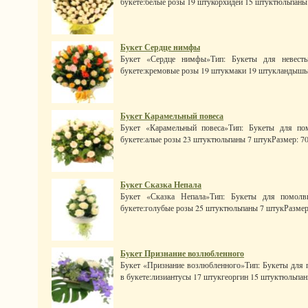
букете:белые розы 19 штукорхидеи 15 штуктюльпаны 7
Букет Сердце нимфы
Букет «Сердце нимфы»Тип: Букеты для невесты
букете:кремовые розы 19 штукмаки 19 штукландышы 
Букет Карамельный повеса
Букет «Карамельный повеса»Тип: Букеты для по
букете:алые розы 23 штуктюльпаны 7 штукРазмер: 70 x 
Букет Сказка Непала
Букет «Сказка Непала»Тип: Букеты для помолв
букете:голубые розы 25 штуктюльпаны 7 штукРазмер: 8
Букет Признание возлюбленного
Букет «Признание возлюбленного»Тип: Букеты для п
в букете:лизиантусы 17 штукгеоргин 15 штуктюльпаны