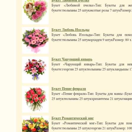
Букет Любимой пчелке
Букет «Любимой пчелке»Тип: Букеты для же
букете:тюльпаны 25 штукжелтые розы 7 штукРазмер: 80
Букет Любовь Изольды
Букет «Любовь Изольды»Тип: Букеты для помол
букете:тюльпаны 25 штукорхидеи 9 штукРазмер: 80 x 70
Букет Чарующий январь
Букет «Чарующий январь»Тип: Букеты для неве
букете:георгин 25 штуктюльпаны 25 штукландышы 17
Букет Пение февраля
Букет «Пение февраля»Тип: Букеты для мамы (Букет
25 штуктюльпаны 25 штукхризантемы 21 штукгиацинт
Букет Романтический миг
Букет «Романтический миг»Тип: Букеты для пом
букете:тюльпаны 25 штукгеоргин 21 штукРазмер: 100 x 