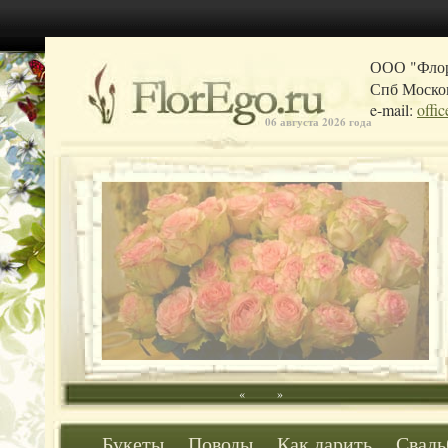
ООО "Фло
Спб Москов
e-mail:
offi
06 августа 2026 года
«
»
Букеты
Поводы
Как дарить
Свадь