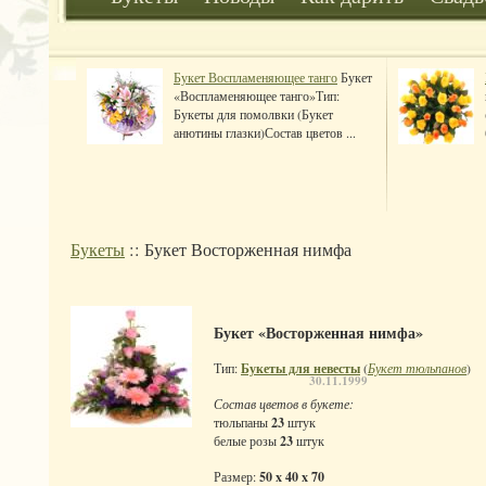
Букет Воспламеняющее танго
Букет
«Воспламеняющее танго»Тип:
Букеты для помолвки (Букет
анютины глазки)Состав цветов ...
Букеты
:: Букет Восторженная нимфа
Букет «Восторженная нимфа»
Тип:
Букеты для невесты
(
Букет тюльпанов
)
30.11.1999
Состав цветов в букете:
тюльпаны
23
штук
белые розы
23
штук
Размер:
50 x 40 x 70