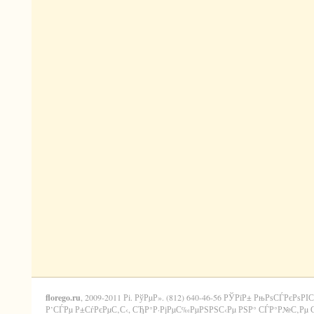
florego.ru
, 2009-2011 Рі. РўРµР». (812) 640-46-56 РЎРїР± РњРѕСЃРєРѕРІС
Р’СЃРµ Р±СѓРєРµС‚С‹, СЂР°Р·РјРµС‰РµРЅРЅС‹Рµ РЅР° СЃР°Р№С‚