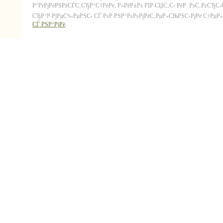
Р°РґРјРёРЅРёСЃС‚СЂР°С†РёРё, Р»РёР±Рѕ РІР·СЏС‚С‹ РёР· РѕС‚РєСЂС
СЂР°Р·РјРµС‰РµРЅС‹ СЃ РѕР·РЅР°РєРѕРјРёС‚РµР»СЊРЅС‹РјРё С†РµР»СЏ
СЃ РЅР°РјРё
.