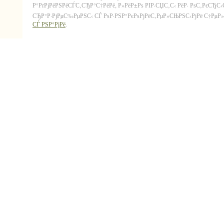
Р°РґРјРёРЅРёСЃС‚СЂР°С†РёРё, Р»РёР±Рѕ РІР·СЏС‚С‹ РёР· РѕС‚РєСЂС
СЂР°Р·РјРµС‰РµРЅС‹ СЃ РѕР·РЅР°РєРѕРјРёС‚РµР»СЊРЅС‹РјРё С†РµР»СЏ
СЃ РЅР°РјРё
.