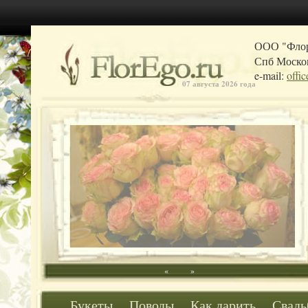
ООО "Фло
Спб Москов
e-mail:
offi
07 августа 2026 года
«
»
Букеты
Поводы
Как дарить
Свадь