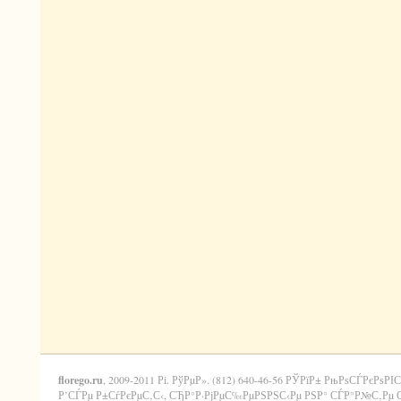
florego.ru
, 2009-2011 Рі. РўРµР». (812) 640-46-56 РЎРїР± РњРѕСЃРєРѕРІС
Р’СЃРµ Р±СѓРєРµС‚С‹, СЂР°Р·РјРµС‰РµРЅРЅС‹Рµ РЅР° СЃР°Р№С‚