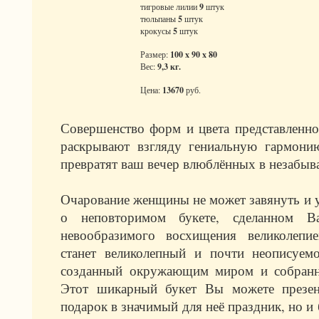
тигровые лилии
9
штук
тюльпаны
5
штук
крокусы
5
штук
Размер:
100 x 90 x 80
Вес:
9,3 кг.
Цена:
13670
руб.
Совершенство форм и цвета представленног
раскрывают взгляду гениальную гармони
превратят ваш вечер влюблённых в незабыв
Очарование женщины не может завянуть и уй
о неповторимом букете, сделанном В
невообразимого восхищения великолепи
станет великолепный и почти неописуемо
созданный окружающим миром и собранн
Этот шикарный букет Вы можете презен
подарок в значимый для неё праздник, но и