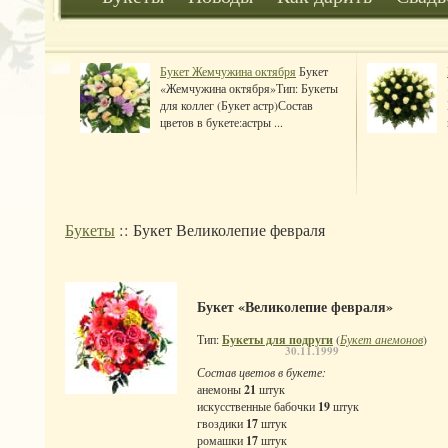
Букет Жемчужина октября
Букет
«Жемчужина октября»Тип: Букеты
для коллег (Букет астр)Состав
цветов в букете:астры ...
Букеты
:: Букет Великолепие февраля
Букет «Великолепие февраля»
Тип:
Букеты для подруги
(
Букет анемонов
)
30.11.1999
Состав цветов в букете:
анемоны
21
штук
искусственные бабочки
19
штук
гвоздики
17
штук
ромашки
17
штук