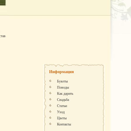
я
став
Информация
Букеты
Поводы
Как дарить
Свадьба
Статьи
Уход
Цветы
Контакты