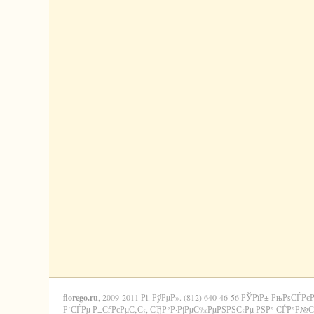
florego.ru
, 2009-2011 Рі. РўРµР». (812) 640-46-56 РЎРїР± РњРѕСЃРє
Р’СЃРµ Р±СѓРєРµС‚С‹, СЂР°Р·РјРµС‰РµРЅРЅС‹Рµ РЅР° СЃР°Р№С