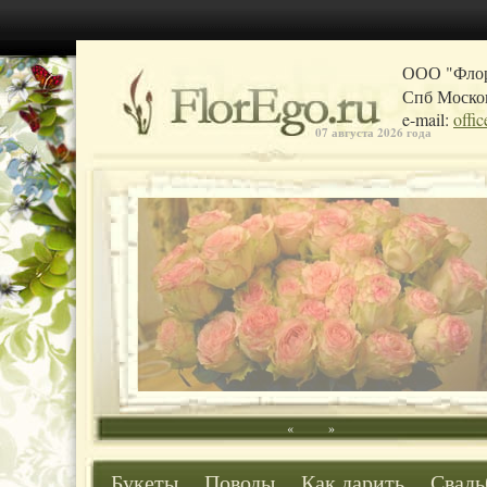
ООО "Фло
Спб Москов
e-mail:
offi
07 августа 2026 года
«
»
Букеты
Поводы
Как дарить
Свадь