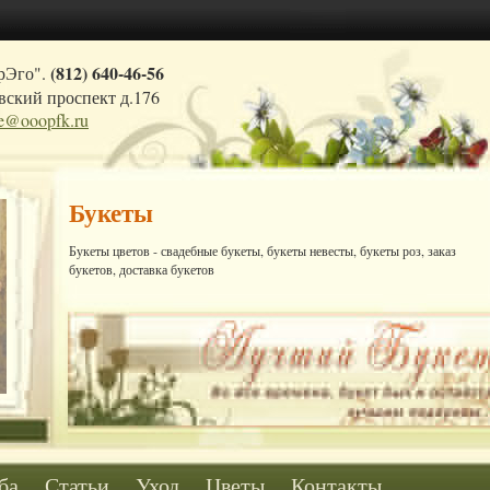
(812) 640-46-56
рЭго".
ский проспект д.176
ce@ooopfk.ru
Букеты
Букеты цветов - свадебные букеты, букеты невесты, букеты роз, заказ
букетов, доставка букетов
ба
Статьи
Уход
Цветы
Контакты