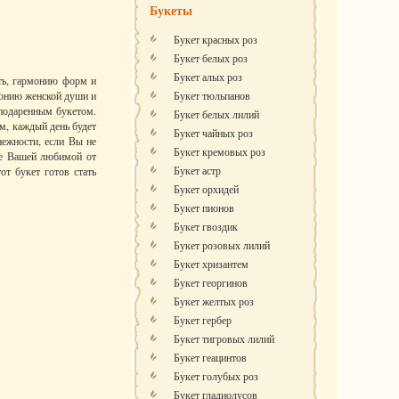
Букеты
Букет красных роз
Букет белых роз
Букет алых роз
сть, гармонию форм и
монию женской души и
Букет тюльпанов
 подаренным букетом.
Букет белых лилий
ем, каждый день будет
Букет чайных роз
ежности, если Вы не
Букет кремовых роз
ице Вашей любимой от
Букет астр
от букет готов стать
Букет орхидей
Букет пионов
Букет гвоздик
Букет розовых лилий
Букет хризантем
Букет георгинов
Букет желтых роз
Букет гербер
Букет тигровых лилий
Букет геацинтов
Букет голубых роз
Букет гладиолусов