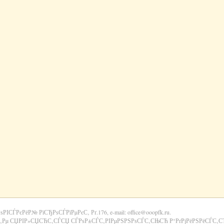
РѕРІСЃРєРёР№ РїСЂРѕСЃРїРµРєС‚ Рґ.176, e-mail: office@ooopfk.ru.
‚Рµ СЏРІР»СЏСЋС‚СЃСЏ СЃРѕР±СЃС‚РІРµРЅРЅРѕСЃС‚СЊСЋ Р°РґРјРёРЅРёСЃС‚СЂР°