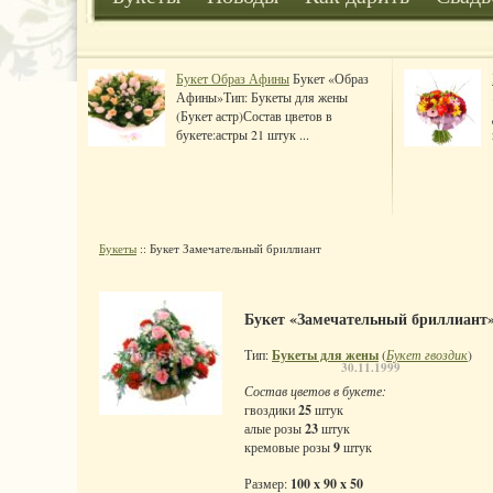
Букет Образ Афины
Букет «Образ
Афины»Тип: Букеты для жены
(Букет астр)Состав цветов в
букете:астры 21 штук ...
Букеты
:: Букет Замечательный бриллиант
Букет «Замечательный бриллиант
Тип:
Букеты для жены
(
Букет гвоздик
)
30.11.1999
Состав цветов в букете:
гвоздики
25
штук
алые розы
23
штук
кремовые розы
9
штук
Размер:
100 x 90 x 50