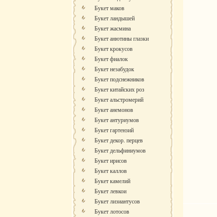
Букет маков
Букет ландышей
Букет жасмина
Букет анютины глазки
Букет крокусов
Букет фиалок
Букет незабудок
Букет подснежников
Букет китайских роз
Букет альстромерий
Букет анемонов
Букет антуриумов
Букет гартензий
Букет декор. перцев
Букет дельфиниумов
Букет ирисов
Букет каллов
Букет камелий
Букет левкои
Букет лизиантусов
Букет лотосов