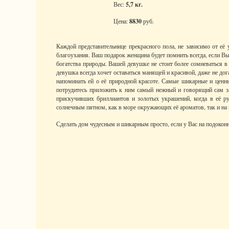
Вес:
5,7 кг.
Цена:
8830
руб.
Каждой представительнице прекрасного пола, не зависимо от е
благоухания. Ваш подарок женщина будет помнить всегда, если 
богатства природы. Вашей девушке не стоит более сомневаться в
девушка всегда хочет оставаться манящей и красивой, даже не дог
напоминать ей о её природной красоте. Самые шикарные и цен
потрудитесь приложить к ним самый нежный и говорящий сам за
прискучивших бриллиантов и золотых украшений, когда в её рук
солнечным пятном, как в море окружающих её ароматов, так и на 
Сделать дом чудесным и шикарным просто, если у Вас на подоконн