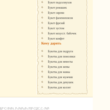
Букет подсолнухов
Букет ромашек
Букет сирени
Букет фаленопсисов
Букет фрезий
Букет эустом
Букет искусст. бабочек
Букет конфет
Кому дарить
Букеты для подруги
Букеты для помолвки
Букеты для невесты
Букеты для жены
Букеты для мамы
Букеты для мужчин
Букеты для девушек
Букеты для коллег
С†РёРё, Р»РёР±Рѕ РІР·СЏС‚С‹ РёР·