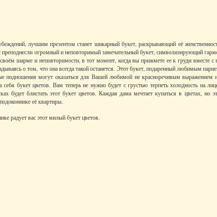
ё убеждений, лучшим презентом станет шикарный букет, раскрывающий её женственно
Вы преподнесли огромный и неповторимый замечательный букет, символизирующий гар
 своём шарме и неповторимости, в тот момент, когда вы прижмете ее к груди вместе с
адываясь о том, что она всегда такой останется. Этот букет, подаренный любимым парн
ные подношения могут оказаться для Вашей любимой не красноречивым выражением н
 себя букет цветов. Вам теперь не нужно будет с грустью терпеть холодность на л
ах будет блистать этот букет цветов. Каждая дама мечтает купаться в цветах, но эт
подоконнике её квартиры.
ике радует вас этот милый букет цветов.