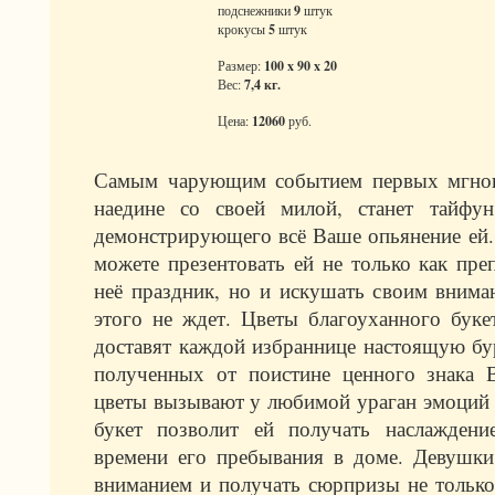
подснежники
9
штук
крокусы
5
штук
Размер:
100 x 90 x 20
Вес:
7,4 кг.
Цена:
12060
руб.
Самым чарующим событием первых мгнов
наедине со своей милой, станет тайфун
демонстрирующего всё Ваше опьянение ей
можете презентовать ей не только как пр
неё праздник, но и искушать своим вниман
этого не ждет. Цветы благоуханного буке
доставят каждой избраннице настоящую б
полученных от поистине ценного знака 
цветы вызывают у любимой ураган эмоций в
букет позволит ей получать наслаждени
времени его пребывания в доме. Девушк
вниманием и получать сюрпризы не только 