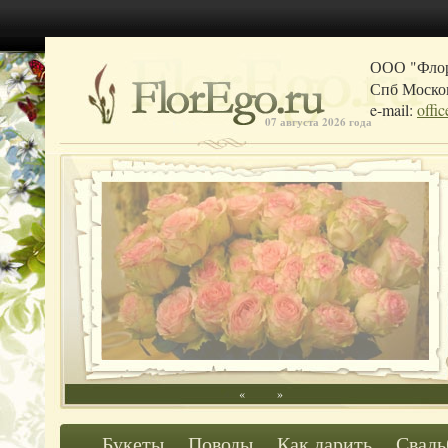
ООО "Фло
Спб Москов
e-mail:
offi
07 августа 2026 года
«
»
Букеты
Поводы
Как дарить
Свадь