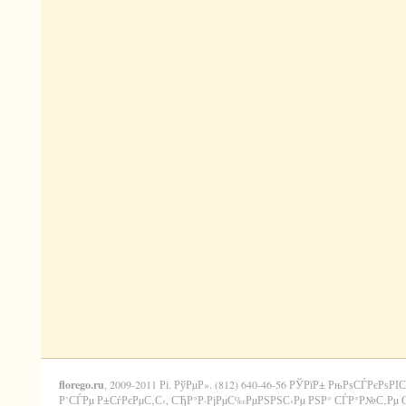
florego.ru
, 2009-2011 Рі. РўРµР». (812) 640-46-56 РЎРїР± РњРѕСЃРєРѕРІС
Р’СЃРµ Р±СѓРєРµС‚С‹, СЂР°Р·РјРµС‰РµРЅРЅС‹Рµ РЅР° СЃР°Р№С‚