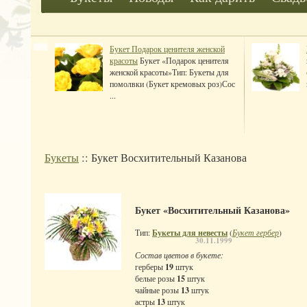
Букет Подарок ценителя женской
красоты
Букет «Подарок ценителя
женской красоты»Тип: Букеты для
помолвки (Букет кремовых роз)Сос
...
Букеты
:: Букет Восхитительный Казанова
Букет «Восхитительный Казанова»
Тип:
Букеты для невесты
(
Букет гербер
)
30.11.1999
Состав цветов в букете:
герберы
19
штук
белые розы
15
штук
чайные розы
13
штук
астры
13
штук