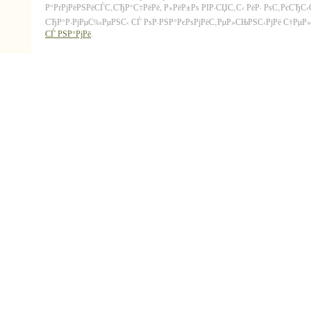
Р°РґРјРёРЅРёСЃС‚СЂР°С†РёРё, Р»РёР±Рѕ РІР·СЏС‚С‹ РёР· РѕС‚РєСЂС
СЂР°Р·РјРµС‰РµРЅС‹ СЃ РѕР·РЅР°РєРѕРјРёС‚РµР»СЊРЅС‹РјРё С†РµР»СЏ
СЃ РЅР°РјРё
.