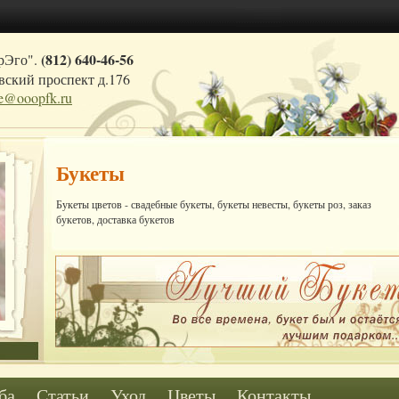
(812) 640-46-56
рЭго".
ский проспект д.176
ce@ooopfk.ru
Букеты
Букеты цветов - свадебные букеты, букеты невесты, букеты роз, заказ
букетов, доставка букетов
ба
Статьи
Уход
Цветы
Контакты