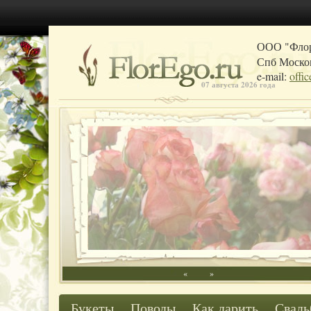
ООО "Фло
Спб Москов
e-mail:
offi
07 августа 2026 года
«
»
Букеты
Поводы
Как дарить
Свадь