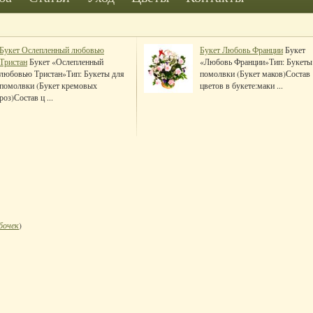
Букет Ослепленный любовью
Букет Любовь Франции
Букет
Тристан
Букет «Ослепленный
«Любовь Франции»Тип: Букеты
любовью Тристан»Тип: Букеты для
помолвки (Букет маков)Состав
помолвки (Букет кремовых
цветов в букете:маки ...
роз)Состав ц ...
бочек
)