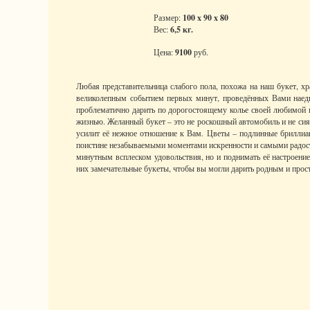
Размер:
100 x 90 x 80
Вес:
6,5 кг.
Цена:
9100
руб.
Любая представительница слабого пола, похожа на наш букет, х
великолепным событием первых минут, проведённых Вами наедин
проблематично дарить по дорогостоящему колье своей любимой к
жизнью. Желанный букет – это не роскошный автомобиль и не сия
усилит её нежное отношение к Вам. Цветы – подлинные бриллиан
поистине незабываемыми моментами искренности и самыми радост
минутным всплеском удовольствия, но и поднимать её настроение
них замечательные букеты, чтобы вы могли дарить родным и прос