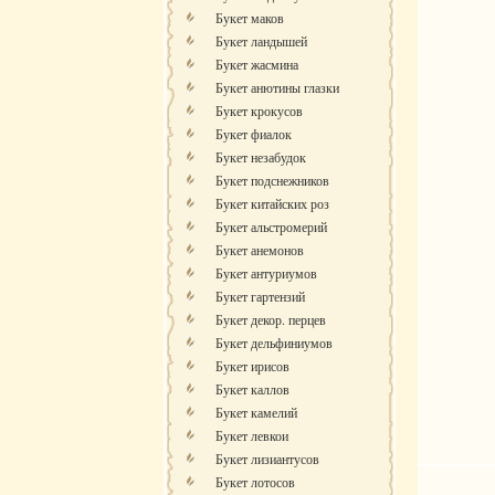
Букет маков
Букет ландышей
Букет жасмина
Букет анютины глазки
Букет крокусов
Букет фиалок
Букет незабудок
Букет подснежников
Букет китайских роз
Букет альстромерий
Букет анемонов
Букет антуриумов
Букет гартензий
Букет декор. перцев
Букет дельфиниумов
Букет ирисов
Букет каллов
Букет камелий
Букет левкои
Букет лизиантусов
Букет лотосов