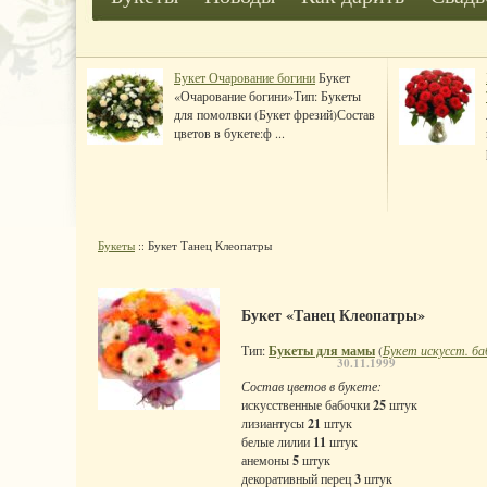
Букет Очарование богини
Букет
«Очарование богини»Тип: Букеты
для помолвки (Букет фрезий)Состав
цветов в букете:ф ...
Букеты
:: Букет Танец Клеопатры
Букет «Танец Клеопатры»
Тип:
Букеты для мамы
(
Букет искусст. ба
30.11.1999
Состав цветов в букете:
искусственные бабочки
25
штук
лизиантусы
21
штук
белые лилии
11
штук
анемоны
5
штук
декоративный перец
3
штук