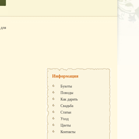
 для
Информация
Букеты
Поводы
Как дарить
Свадьба
Статьи
Уход
Цветы
Контакты