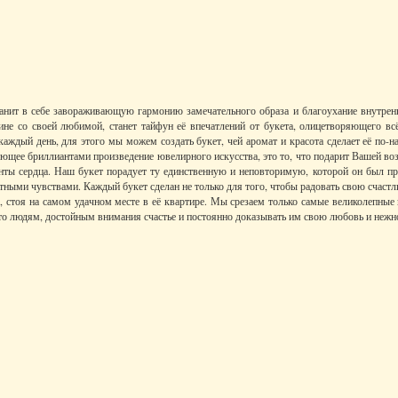
ранит в себе завораживающую гармонию замечательного образа и благоухание внутре
е со своей любимой, станет тайфун её впечатлений от букета, олицетворяющего всё
аждый день, для этого мы можем создать букет, чей аромат и красота сделает её по-
ющее бриллиантами произведение ювелирного искусства, это то, что подарит Вашей во
ты сердца. Наш букет порадует ту единственную и неповторимую, которой он был пр
ными чувствами. Каждый букет сделан не только для того, чтобы радовать свою счаст
, стоя на самом удачном месте в её квартире. Мы срезаем только самые великолепные 
то людям, достойным внимания счастье и постоянно доказывать им свою любовь и нежн