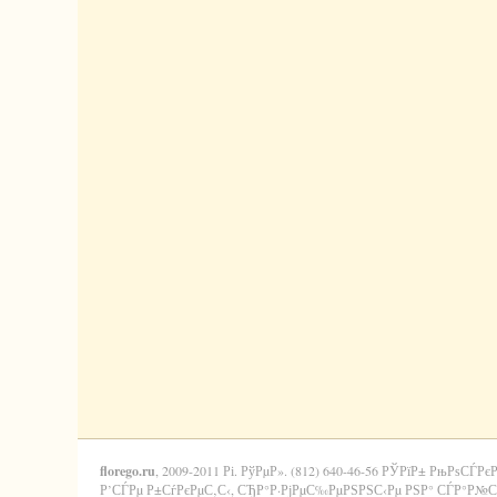
florego.ru
, 2009-2011 Рі. РўРµР». (812) 640-46-56 РЎРїР± РњРѕСЃРє
Р’СЃРµ Р±СѓРєРµС‚С‹, СЂР°Р·РјРµС‰РµРЅРЅС‹Рµ РЅР° СЃР°Р№С