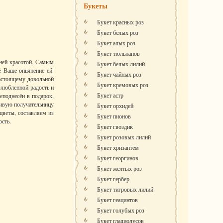
Букеты
Букет красных роз
Букет белых роз
Букет алых роз
Букет тюльпанов
нней красотой. Самым
Букет белых лилий
 Ваше опьянение ей.
Букет чайных роз
настоящему довольной
Букет кремовых роз
злюбленной радость и
Букет астр
еподнесён в подарок,
ливую получательницу
Букет орхидей
цветы, составляем из
Букет пионов
ость.
Букет гвоздик
Букет розовых лилий
Букет хризантем
Букет георгинов
Букет желтых роз
Букет гербер
Букет тигровых лилий
Букет геацинтов
Букет голубых роз
Букет гладиолусов