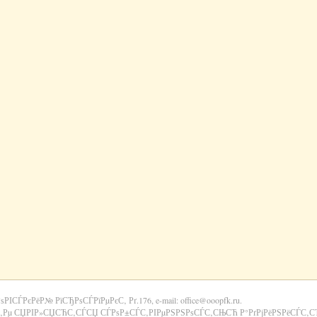
РѕРІСЃРєРёР№ РїСЂРѕСЃРїРµРєС‚ Рґ.176, e-mail: office@ooopfk.ru.
‚Рµ СЏРІР»СЏСЋС‚СЃСЏ СЃРѕР±СЃС‚РІРµРЅРЅРѕСЃС‚СЊСЋ Р°РґРјРёРЅРёСЃС‚СЂР°