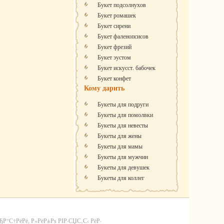
Букет подсолнухов
Букет ромашек
Букет сирени
Букет фаленопсисов
Букет фрезий
Букет эустом
Букет искусст. бабочек
Букет конфет
Кому дарить
Букеты для подруги
Букеты для помолвки
Букеты для невесты
Букеты для жены
Букеты для мамы
Букеты для мужчин
Букеты для девушек
Букеты для коллег
С†РёРё, Р»РёР±Рѕ РІР·СЏС‚С‹ РёР·