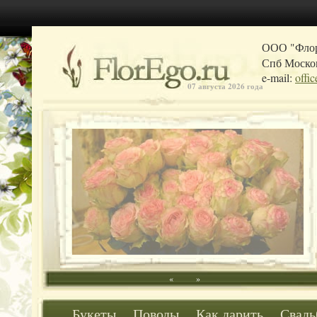
ООО "Фло
Спб Москов
e-mail:
offi
07 августа 2026 года
«
»
Букеты
Поводы
Как дарить
Свадь