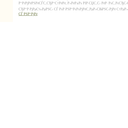
Р°РґРјРёРЅРёСЃС‚СЂР°С†РёРё, Р»РёР±Рѕ РІР·СЏС‚С‹ РёР· РѕС‚РєСЂС
СЂР°Р·РјРµС‰РµРЅС‹ СЃ РѕР·РЅР°РєРѕРјРёС‚РµР»СЊРЅС‹РјРё С†РµР»СЏ
СЃ РЅР°РјРё
.