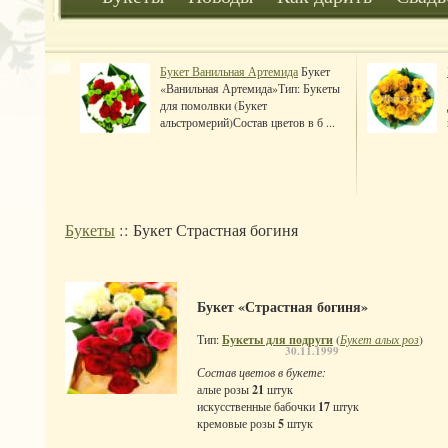
Букет Ванильная Артемида
Букет
«Ванильная Артемида»Тип: Букеты
для помолвки (Букет
альстромерий)Состав цветов в б ...
Букеты
:: Букет Страстная богиня
Букет «Страстная богиня»
Тип:
Букеты для подруги
(
Букет алых роз
)
30.11.1999
Состав цветов в букете:
алые розы
21
штук
искусственные бабочки
17
штук
кремовые розы
5
штук