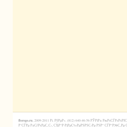
florego.ru
, 2009-2011 Рі. РўРµР». (812) 640-46-56 РЎРїР± РњРѕСЃРєРѕРІС
Р’СЃРµ Р±СѓРєРµС‚С‹, СЂР°Р·РјРµС‰РµРЅРЅС‹Рµ РЅР° СЃР°Р№С‚