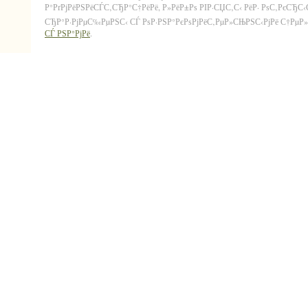
Р°РґРјРёРЅРёСЃС‚СЂР°С†РёРё, Р»РёР±Рѕ РІР·СЏС‚С‹ РёР· РѕС‚РєСЂС
СЂР°Р·РјРµС‰РµРЅС‹ СЃ РѕР·РЅР°РєРѕРјРёС‚РµР»СЊРЅС‹РјРё С†РµР»СЏ
СЃ РЅР°РјРё
.