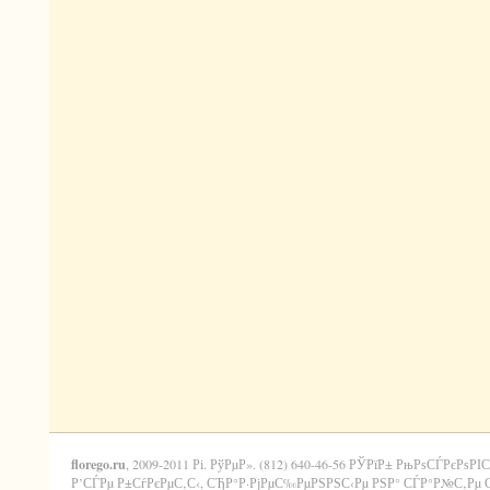
florego.ru
, 2009-2011 Рі. РўРµР». (812) 640-46-56 РЎРїР± РњРѕСЃРєРѕРІС
Р’СЃРµ Р±СѓРєРµС‚С‹, СЂР°Р·РјРµС‰РµРЅРЅС‹Рµ РЅР° СЃР°Р№С‚