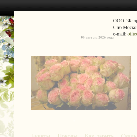
ООО "Фло
Спб Москов
e-mail:
offi
06 августа 2026 года
«
»
Букеты
Поводы
Как дарить
Свадь