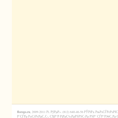
florego.ru
, 2009-2011 Рі. РўРµР». (812) 640-46-56 РЎРїР± РњРѕСЃРєРѕРІС
Р’СЃРµ Р±СѓРєРµС‚С‹, СЂР°Р·РјРµС‰РµРЅРЅС‹Рµ РЅР° СЃР°Р№С‚