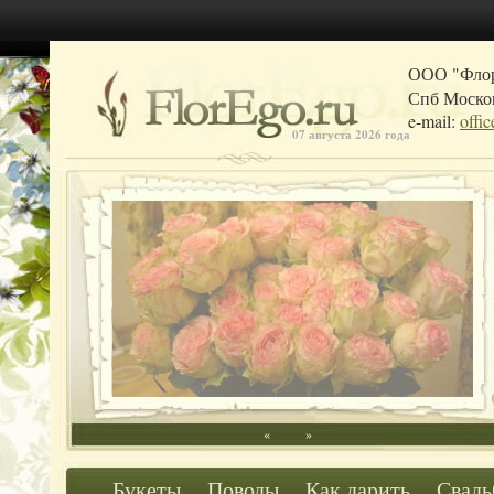
ООО "Фло
Спб Москов
e-mail:
offi
07 августа 2026 года
«
»
Букеты
Поводы
Как дарить
Свадь