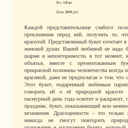
Вес:
1,8 кг.
Цена:
2610
руб.
Каждой представительнице слабого пол
преклонения перед ней, получить то, чт
красотой. Представленный букет сочетает 
женской души. Вашей любимой не надо бу
шарме и неповторимости, в тот момент, к
объятья, вместе с презентованным бук
прекрасной половины человечества всегда х
красивой, даже не предполагая о том, что о
Этот букет, подаренный любимым парне
говорить ей о её природной красоте
пасмурный день года осветит и раскрасит,
праздник, букет, показывающий всю нежнос
мгновения. Драгоценности – это только 
никогда не смогут повторить приро
очарование и настроение букета, который