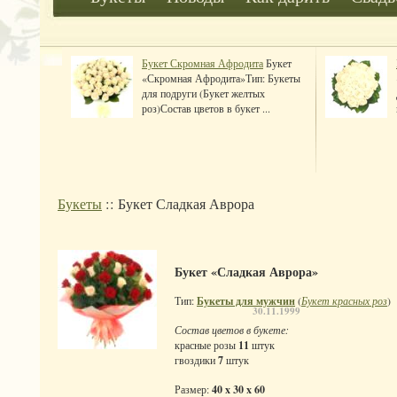
Букет Скромная Афродита
Букет
«Скромная Афродита»Тип: Букеты
для подруги (Букет желтых
роз)Состав цветов в букет ...
Букеты
:: Букет Сладкая Аврора
Букет «Сладкая Аврора»
Тип:
Букеты для мужчин
(
Букет красных роз
)
30.11.1999
Состав цветов в букете:
красные розы
11
штук
гвоздики
7
штук
Размер:
40 x 30 x 60