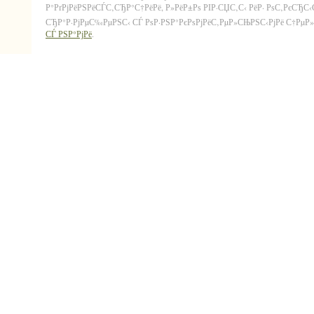
Р°РґРјРёРЅРёСЃС‚СЂР°С†РёРё, Р»РёР±Рѕ РІР·СЏС‚С‹ РёР· РѕС‚РєСЂС
СЂР°Р·РјРµС‰РµРЅС‹ СЃ РѕР·РЅР°РєРѕРјРёС‚РµР»СЊРЅС‹РјРё С†РµР»СЏ
СЃ РЅР°РјРё
.