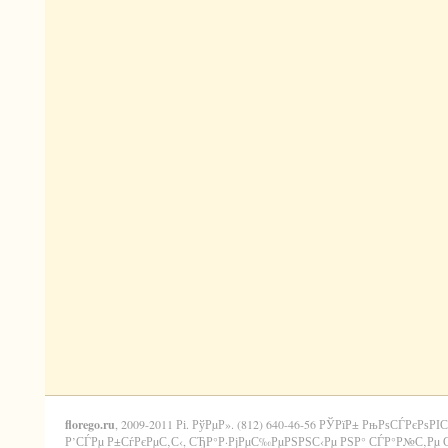
florego.ru
, 2009-2011 Рі. РўРµР». (812) 640-46-56 РЎРїР± РњРѕСЃРєРѕРІС
Р’СЃРµ Р±СѓРєРµС‚С‹, СЂР°Р·РјРµС‰РµРЅРЅС‹Рµ РЅР° СЃР°Р№С‚