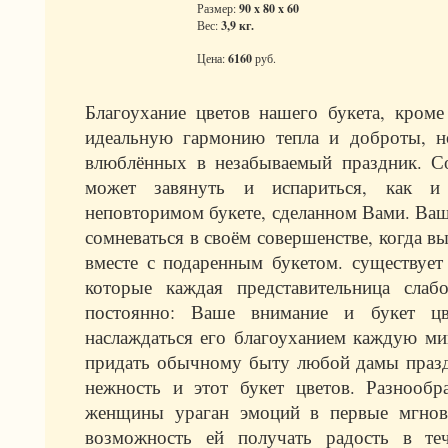
Размер:
90 x 80 x 60
Вес:
3,9 кг.
Цена:
6160
руб.
Благоухание цветов нашего букета, кром
идеальную гармонию тепла и доброты, н
влюблённых в незабываемый праздник. 
может завянуть и испариться, как 
неповторимом букете, сделанном Вами. Ваш
сомневаться в своём совершенстве, когда вы
вместе с подаренным букетом. существует 
которые каждая представительница слаб
постоянно: Ваше внимание и букет цв
наслаждаться его благоуханием каждую миг
придать обычному быту любой дамы празд
нежность и этот букет цветов. Разнооб
женщины ураган эмоций в первые мгнове
возможность ей получать радость в те