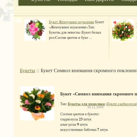
Букет Жемчужное изумление
Букет
«Жемчужное изумление»Тип:
Букеты для невесты (Букет белых
роз)Состав цветов в буке ...
Букеты
:: Букет Символ внимания скромного поклонн
Букет «Символ внимания скромного 
Тип:
Букеты для помолвки
(
Букет гладиолусов
30.11.1999
Состав цветов в букете:
гладиолусы
23
штук
алые розы
9
штук
искусственные бабочки
7
штук