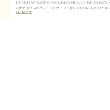
Р°РґРјРёРЅРёСЃС‚СЂР°С†РёРё, Р»РёР±Рѕ РІР·СЏС‚С‹ РёР· РѕС‚РєСЂС
СЂР°Р·РјРµС‰РµРЅС‹ СЃ РѕР·РЅР°РєРѕРјРёС‚РµР»СЊРЅС‹РјРё С†РµР»СЏ
СЃ РЅР°РјРё
.