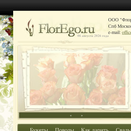
ООО "Фло
Спб Москов
e-mail:
offi
06 августа 2026 года
«
»
Букеты
Поводы
Как дарить
Свадь