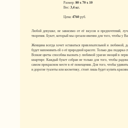
Размер:
80 x 70 x 10
Вес:
3,4 кг.
Цена:
4760
руб.
Любой девушке, не зависимо от её вкусов и предпочтений, лу
творения. Букет, который мы срезали именно для того, чтобы у В
Женщина всегда хочет оставаться привлекательной и любимой, д
будет напоминать ей о её природной красоте. Только два подарка
Всякие цветы способны вызвать у любимой ураган эмоций в первые
квартире. Каждый букет собран не только для того, чтобы радов
самом прекрасном месте в её помещении. Для того, чтобы удивить
и дорогие туалеты или косметику, стоит лишь будет купить красивы