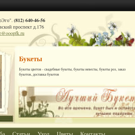
(812) 640-46-56
рЭго".
ский проспект д.176
ce@ooopfk.ru
Букеты
Букеты цветов - свадебные букеты, букеты невесты, букеты роз, заказ
букетов, доставка букетов
ба
Статьи
Уход
Цветы
Контакты