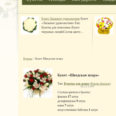
Букет Ласковое удовольствие
Букет
«Ласковое удовольствие»Тип:
Букеты для помолвки (Букет
тигровых лилий)Состав цвето ...
Букеты
:: Букет Шведская искра
Букет «Шведская искра»
Тип:
Букеты для жены
(
Букет фиалок
)
30.11.1999
Состав цветов в букете:
фиалки
17
штук
дельфиниумы
9
штук
маки
7
штук
искусственные бабочки
1
штук