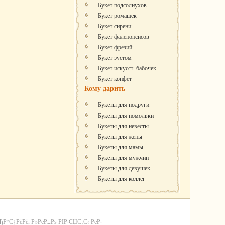
Букет подсолнухов
Букет ромашек
Букет сирени
Букет фаленопсисов
Букет фрезий
Букет эустом
Букет искусст. бабочек
Букет конфет
Кому дарить
Букеты для подруги
Букеты для помолвки
Букеты для невесты
Букеты для жены
Букеты для мамы
Букеты для мужчин
Букеты для девушек
Букеты для коллег
С†РёРё, Р»РёР±Рѕ РІР·СЏС‚С‹ РёР·