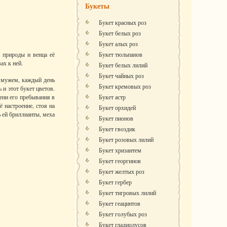
Букеты
Букет красных роз
Букет белых роз
Букет алых роз
 природы и венца её
Букет тюльпанов
ах к ней.
Букет белых лилий
Букет чайных роз
м мужем, каждый день
Букет кремовых роз
и этот букет цветов.
ени его пребывания в
Букет астр
 настроение, стоя на
Букет орхидей
ь ей бриллианты, меха
Букет пионов
Букет гвоздик
Букет розовых лилий
Букет хризантем
Букет георгинов
Букет желтых роз
Букет гербер
Букет тигровых лилий
Букет геацинтов
Букет голубых роз
Букет гладиолусов