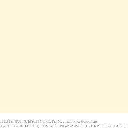
РѕРІСЃРєРёР№ РїСЂРѕСЃРїРµРєС‚ Рґ.176, e-mail: office@ooopfk.ru.
‚Рµ СЏРІР»СЏСЋС‚СЃСЏ СЃРѕР±СЃС‚РІРµРЅРЅРѕСЃС‚СЊСЋ Р°РґРјРёРЅРёСЃС‚СЂР°