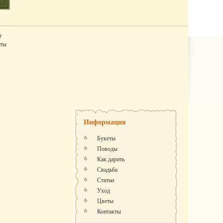
т
еты
Информация
Букеты
Поводы
Как дарить
Свадьба
Статьи
Уход
Цветы
Контакты