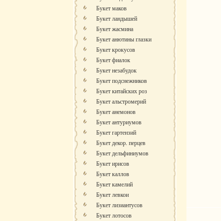
Букет маков
Букет ландышей
Букет жасмина
Букет анютины глазки
Букет крокусов
Букет фиалок
Букет незабудок
Букет подснежников
Букет китайских роз
Букет альстромерий
Букет анемонов
Букет антуриумов
Букет гартензий
Букет декор. перцев
Букет дельфиниумов
Букет ирисов
Букет каллов
Букет камелий
Букет левкои
Букет лизиантусов
Букет лотосов