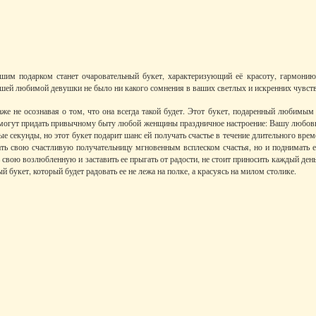
чшим подарком станет очаровательный букет, характеризующий её красоту, гармонию
ашей любимой девушки не было ни какого сомнения в ваших светлых и искренних чувств
аже не осознавая о том, что она всегда такой будет. Этот букет, подаренный любимы
 смогут придать привычному быту любой женщины праздничное настроение: Вашу любовь 
 секунды, но этот букет подарит шанс ей получать счастье в течение длительного врем
ать свою счастливую получательницу мгновенным всплеском счастья, но и поднимать её
 свою возлюбленную и заставить ее прыгать от радости, не стоит приносить каждый ден
й букет, который будет радовать ее не лежа на полке, а красуясь на милом столике.