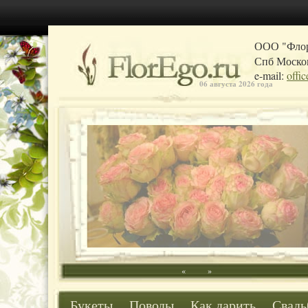
ООО "Фло
Спб Москов
e-mail:
offi
06 августа 2026 года
«
»
Букеты
Поводы
Как дарить
Свадь