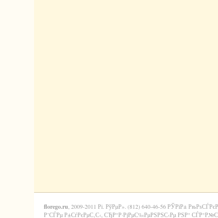
florego.ru
, 2009-2011 Рі. РўРµР». (812) 640-46-56 РЎРїР± РњРѕСЃРє
Р’СЃРµ Р±СѓРєРµС‚С‹, СЂР°Р·РјРµС‰РµРЅРЅС‹Рµ РЅР° СЃР°Р№С