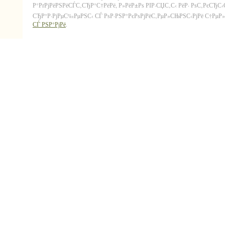
Р°РґРјРёРЅРёСЃС‚СЂР°С†РёРё, Р»РёР±Рѕ РІР·СЏС‚С‹ РёР· РѕС‚РєСЂС
СЂР°Р·РјРµС‰РµРЅС‹ СЃ РѕР·РЅР°РєРѕРјРёС‚РµР»СЊРЅС‹РјРё С†РµР»СЏ
СЃ РЅР°РјРё
.