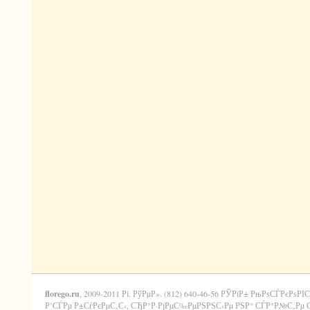
florego.ru
, 2009-2011 Рі. РўРµР». (812) 640-46-56 РЎРїР± РњРѕСЃРєРѕРІС
Р’СЃРµ Р±СѓРєРµС‚С‹, СЂР°Р·РјРµС‰РµРЅРЅС‹Рµ РЅР° СЃР°Р№С‚