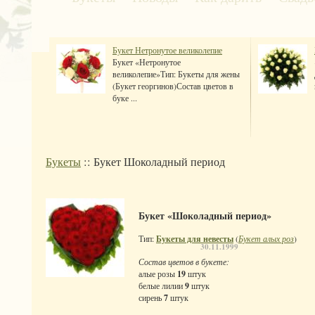
Букет Нетронутое великолепие
Букет «Нетронутое
великолепие»Тип: Букеты для жены
(Букет георгинов)Состав цветов в
буке ...
Букеты
:: Букет Шоколадный период
Букет «Шоколадный период»
Тип:
Букеты для невесты
(
Букет алых роз
)
30.11.1999
Состав цветов в букете:
алые розы
19
штук
белые лилии
9
штук
сирень
7
штук