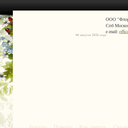
ООО "Фло
Спб Москов
e-mail:
offi
06 августа 2026 года
«
»
Букеты
Поводы
Как дарить
Свадь