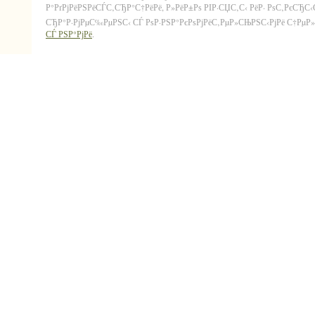
Р°РґРјРёРЅРёСЃС‚СЂР°С†РёРё, Р»РёР±Рѕ РІР·СЏС‚С‹ РёР· РѕС‚РєСЂС
СЂР°Р·РјРµС‰РµРЅС‹ СЃ РѕР·РЅР°РєРѕРјРёС‚РµР»СЊРЅС‹РјРё С†РµР»СЏ
СЃ РЅР°РјРё
.