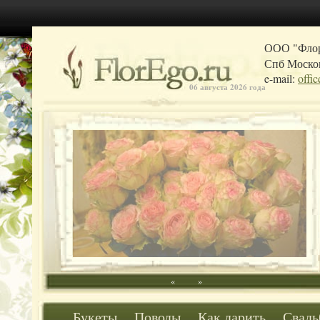
ООО "Фло
Спб Москов
e-mail:
offi
06 августа 2026 года
«
»
Букеты
Поводы
Как дарить
Свадь