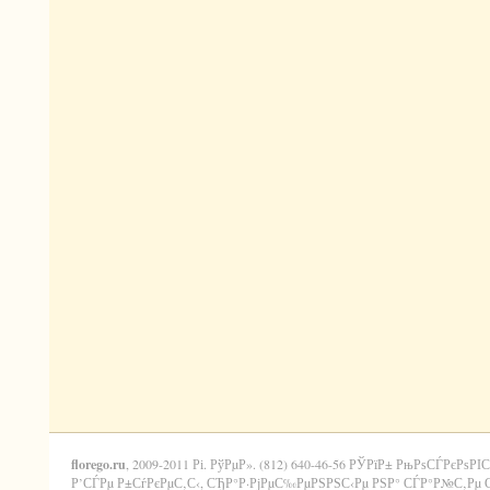
florego.ru
, 2009-2011 Рі. РўРµР». (812) 640-46-56 РЎРїР± РњРѕСЃРєРѕРІС
Р’СЃРµ Р±СѓРєРµС‚С‹, СЂР°Р·РјРµС‰РµРЅРЅС‹Рµ РЅР° СЃР°Р№С‚