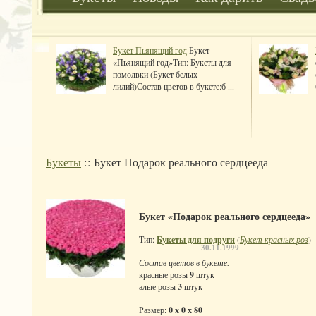
Букет Пьянящий год
Букет
«Пьянящий год»Тип: Букеты для
помолвки (Букет белых
лилий)Состав цветов в букете:б ...
Букеты
:: Букет Подарок реального сердцееда
Букет «Подарок реального сердцееда»
Тип:
Букеты для подруги
(
Букет красных роз
)
30.11.1999
Состав цветов в букете:
красные розы
9
штук
алые розы
3
штук
Размер:
0 x 0 x 80