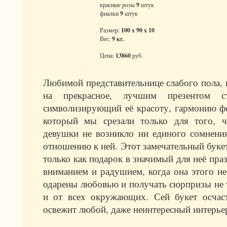
красные розы
9
штук
фиалки
9
штук
Размер:
100 x 90 x 10
Вес:
9 кг.
Цена:
13860
руб.
Любимой представительнице слабого пола, н
на прекрасное, лучшим презентом с
символизирующий её красоту, гармонию фо
который мы срезали только для того,
девушки не возникло ни единого сомнени
отношению к ней. Этот замечательный буке
только как подарок в значимый для неё пра
вниманием и радушием, когда она этого н
одарены любовью и получать сюрпризы не т
и от всех окружающих. Сей букет осча
освежит любой, даже неинтересный интерье