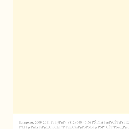
florego.ru
, 2009-2011 Рі. РўРµР». (812) 640-46-56 РЎРїР± РњРѕСЃРєРѕРІС
Р’СЃРµ Р±СѓРєРµС‚С‹, СЂР°Р·РјРµС‰РµРЅРЅС‹Рµ РЅР° СЃР°Р№С‚