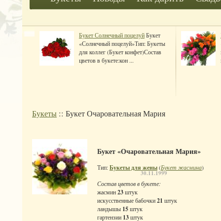
Букет Солнечный поцелуй
Букет
«Солнечный поцелуй»Тип: Букеты
для коллег (Букет конфет)Состав
цветов в букете:кон ...
Букеты
:: Букет Очаровательная Мария
Букет «Очаровательная Мария»
Тип:
Букеты для жены
(
Букет жасмина
)
30.11.1999
Состав цветов в букете:
жасмин
23
штук
искусственные бабочки
21
штук
ландышы
15
штук
гартензии
13
штук