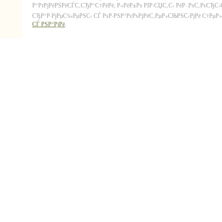
Р°РґРјРёРЅРёСЃС‚СЂР°С†РёРё, Р»РёР±Рѕ РІР·СЏС‚С‹ РёР· РѕС‚РєСЂС
СЂР°Р·РјРµС‰РµРЅС‹ СЃ РѕР·РЅР°РєРѕРјРёС‚РµР»СЊРЅС‹РјРё С†РµР»СЏ
СЃ РЅР°РјРё
.