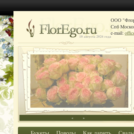
ООО "Фло
Спб Москов
e-mail:
offi
10 августа 2026 года
«
»
Букеты
Поводы
Как дарить
Свадь