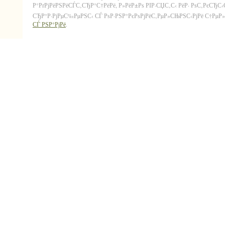
Р°РґРјРёРЅРёСЃС‚СЂР°С†РёРё, Р»РёР±Рѕ РІР·СЏС‚С‹ РёР· РѕС‚РєСЂС
СЂР°Р·РјРµС‰РµРЅС‹ СЃ РѕР·РЅР°РєРѕРјРёС‚РµР»СЊРЅС‹РјРё С†РµР»СЏ
СЃ РЅР°РјРё
.