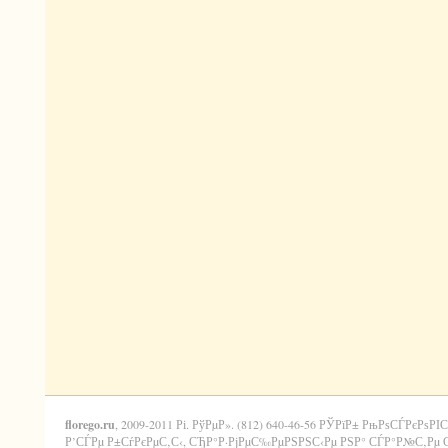
florego.ru
, 2009-2011 Рі. РўРµР». (812) 640-46-56 РЎРїР± РњРѕСЃРєРѕРІС
Р’СЃРµ Р±СѓРєРµС‚С‹, СЂР°Р·РјРµС‰РµРЅРЅС‹Рµ РЅР° СЃР°Р№С‚