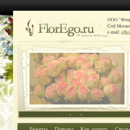
ООО "Фло
Спб Москов
e-mail:
offi
09 августа 2026 года
«
»
Букеты
Поводы
Как дарить
Свадь