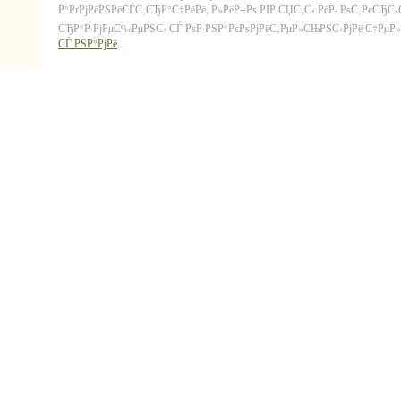
Р°РґРјРёРЅРёСЃС‚СЂР°С†РёРё, Р»РёР±Рѕ РІР·СЏС‚С‹ РёР· РѕС‚РєСЂС
СЂР°Р·РјРµС‰РµРЅС‹ СЃ РѕР·РЅР°РєРѕРјРёС‚РµР»СЊРЅС‹РјРё С†РµР»СЏ
СЃ РЅР°РјРё
.