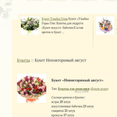
Букет Улыбка Геры
Букет «Улыбка
Геры»Тип: Букеты для подруги
(Букет искусст. бабочек)Состав
цветов в букет ...
Букеты
:: Букет Неповторимый август
Букет «Неповторимый август»
Тип:
Букеты для помолвки
(
Букет астр
)
30.11.1999
Состав цветов в букете:
астры
25
штук
искусственные бабочки
23
штук
гиацинты
21
штук
крокусы
17
штук