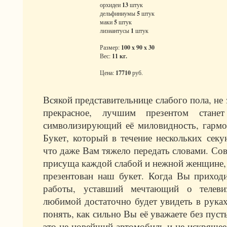
орхидеи
13
штук
дельфиниумы
5
штук
маки
5
штук
лизиантусы
1
штук
Размер:
100 x 90 x 30
Вес:
11 кг.
Цена:
17710
руб.
Всякой представительнице слабого пола, не 
прекрасное, лучшим презентом станет
символизирующий её миловидность, гармо
Букет, который в течение нескольких секу
что даже Вам тяжело передать словами. Со
присуща каждой слабой и нежной женщине, 
презентован наш букет. Когда Вы приход
работы, уставший мечтающий о телеви
любимой достаточно будет увидеть в руках
понять, как сильно Вы её уважаете без пус
это не новейший автомобиль и не искряще