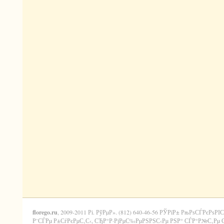
florego.ru
, 2009-2011 Рі. РўРµР». (812) 640-46-56 РЎРїР± РњРѕСЃРєРѕРІС
Р’СЃРµ Р±СѓРєРµС‚С‹, СЂР°Р·РјРµС‰РµРЅРЅС‹Рµ РЅР° СЃР°Р№С‚