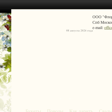
ООО "Фло
Спб Москов
e-mail:
offi
08 августа 2026 года
«
»
Букеты
Поводы
Как дарить
Свадь