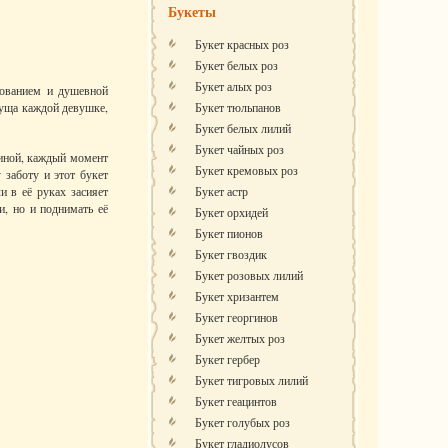
Букеты
Букет красных роз
Букет белых роз
Букет алых роз
рованием и душевной
суща каждой девушке,
Букет тюльпанов
Букет белых лилий
Букет чайных роз
чиной, каждый момент
Букет кремовых роз
 заботу и этот букет
и в её руках засияет
Букет астр
и, но и поднимать её
Букет орхидей
Букет пионов
Букет гвоздик
Букет розовых лилий
Букет хризантем
Букет георгинов
Букет желтых роз
Букет гербер
Букет тигровых лилий
Букет геацинтов
Букет голубых роз
Букет гладиолусов