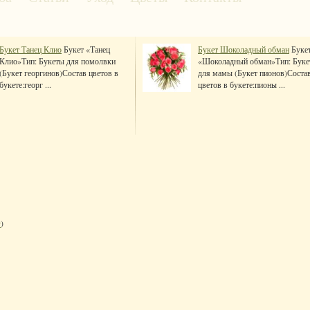
Букет Танец Клио
Букет «Танец
Букет Шоколадный обман
Буке
Клио»Тип: Букеты для помолвки
«Шоколадный обман»Тип: Буке
(Букет георгинов)Состав цветов в
для мамы (Букет пионов)Соста
букете:георг ...
цветов в букете:пионы ...
з
)