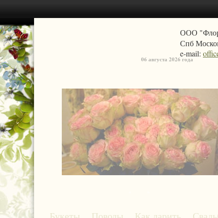
ООО "Фло
Спб Москов
e-mail:
offi
06 августа 2026 года
«
»
Букеты
Поводы
Как дарить
Свадь