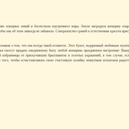
онию изящных линий и богатством внутреннего мира. Земля наградила женщину оча
обы она об этом никогда не забывала. Совершенство граней и естественная красота при
сознавая о том, что она всегда такой останется. Этот букет, подаренный любимым муж
арка смогут придать ежедневному быту любой женщины праздничное настроение: Вашу
й избранницы от прискучивших бриллиантов и золотых украшений, в том случае, есл
я того, чтобы осчастливливать свою счастливую хозяйку минутным всплеском радост