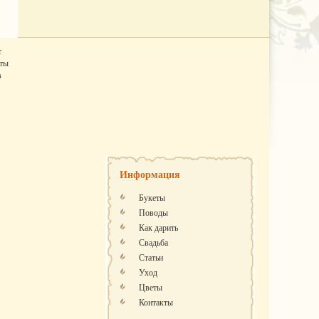
т
ты
в
Информация
Букеты
Поводы
Как дарить
Свадьба
Статьи
Уход
Цветы
Контакты