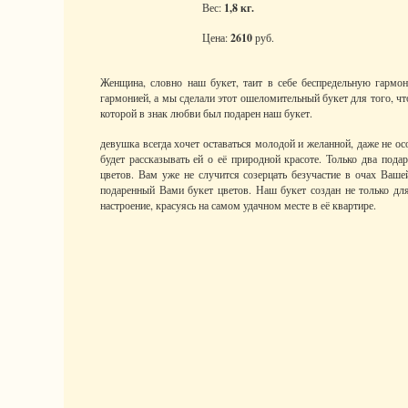
Вес:
1,8 кг.
Цена:
2610
руб.
Женщина, словно наш букет, таит в себе беспредельную гарм
гармонией, а мы сделали этот ошеломительный букет для того, чт
которой в знак любви был подарен наш букет.
девушка всегда хочет оставаться молодой и желанной, даже не о
будет рассказывать ей о её природной красоте. Только два под
цветов. Вам уже не случится созерцать безучастие в очах Ваше
подаренный Вами букет цветов. Наш букет создан не только дл
настроение, красуясь на самом удачном месте в её квартире.