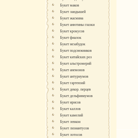
Букет маков
Букет ландышей
Букет жасмина
Букет анютины глазки
Букет крокусов
Букет фиалок
Букет незабудок
Букет подснежников
Букет китайских роз
Букет альстромерий
Букет анемонов
Букет антуриумов
Букет гартензий
Букет декор. перцев
Букет дельфиниумов
Букет ирисов
Букет каллов
Букет камелий
Букет левкои
Букет лизиантусов
Букет лотосов