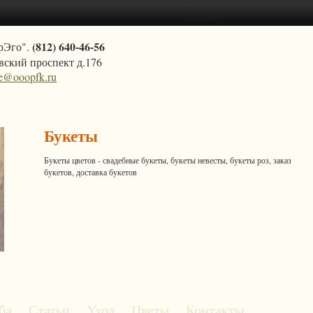
(812) 640-46-56
рЭго".
ский проспект д.176
ce@ooopfk.ru
Букеты
Букеты цветов - свадебные букеты, букеты невесты, букеты роз, заказ
букетов, доставка букетов
ба
Статьи
Уход
Цветы
Контакты