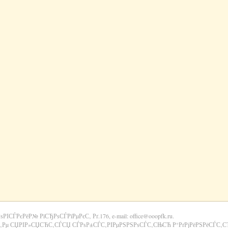
РѕРІСЃРєРёР№ РїСЂРѕСЃРїРµРєС‚ Рґ.176, e-mail: office@ooopfk.ru.
‚Рµ СЏРІР»СЏСЋС‚СЃСЏ СЃРѕР±СЃС‚РІРµРЅРЅРѕСЃС‚СЊСЋ Р°РґРјРёРЅРёСЃС‚СЂР°