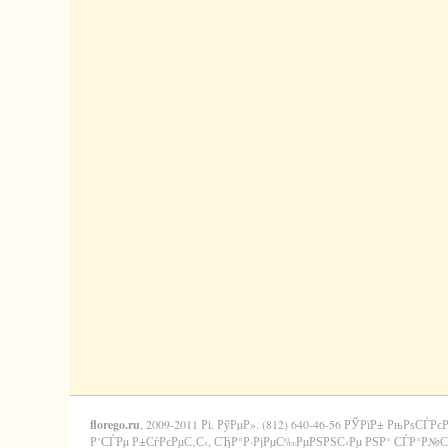
florego.ru
, 2009-2011 Рі. РўРµР». (812) 640-46-56 РЎРїР± РњРѕСЃРє
Р’СЃРµ Р±СѓРєРµС‚С‹, СЂР°Р·РјРµС‰РµРЅРЅС‹Рµ РЅР° СЃР°Р№С