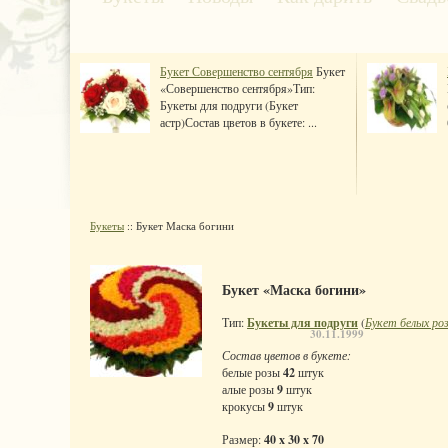
Букет Совершенство сентября
Букет
«Совершенство сентября»Тип:
Букеты для подруги (Букет
астр)Состав цветов в букете: ...
Букеты
:: Букет Маска богини
Букет «Маска богини»
Тип:
Букеты для подруги
(
Букет белых ро
30.11.1999
Состав цветов в букете:
белые розы
42
штук
алые розы
9
штук
крокусы
9
штук
Размер:
40 x 30 x 70