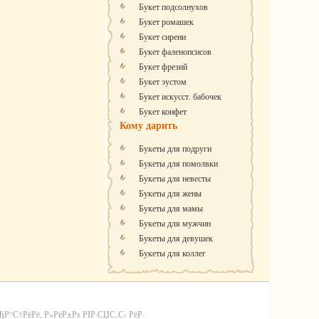
Букет подсолнухов
Букет ромашек
Букет сирени
Букет фаленопсисов
Букет фрезий
Букет эустом
Букет искусст. бабочек
Букет конфет
Кому дарить
Букеты для подруги
Букеты для помолвки
Букеты для невесты
Букеты для жены
Букеты для мамы
Букеты для мужчин
Букеты для девушек
Букеты для коллег
С†РёРё, Р»РёР±Рѕ РІР·СЏС‚С‹ РёР·