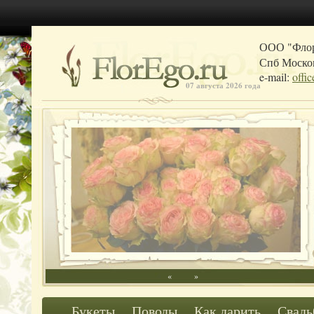
ООО "Фло
Спб Москов
e-mail:
offi
07 августа 2026 года
«
»
Букеты
Поводы
Как дарить
Свадь