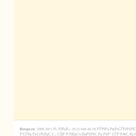
florego.ru
, 2009-2011 Рі. РўРµР». (812) 640-46-56 РЎРїР± РњРѕСЃРєРѕРІС
Р’СЃРµ Р±СѓРєРµС‚С‹, СЂР°Р·РјРµС‰РµРЅРЅС‹Рµ РЅР° СЃР°Р№С‚