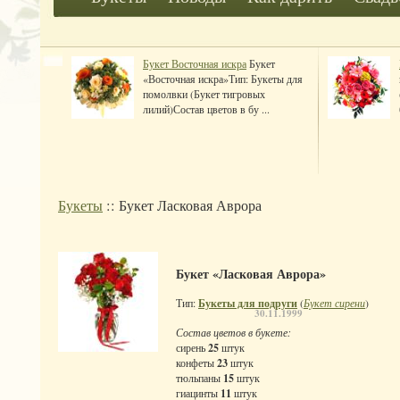
Букет Восточная искра
Букет
«Восточная искра»Тип: Букеты для
помолвки (Букет тигровых
лилий)Состав цветов в бу ...
Букеты
:: Букет Ласковая Аврора
Букет «Ласковая Аврора»
Тип:
Букеты для подруги
(
Букет сирени
)
30.11.1999
Состав цветов в букете:
сирень
25
штук
конфеты
23
штук
тюльпаны
15
штук
гиацинты
11
штук