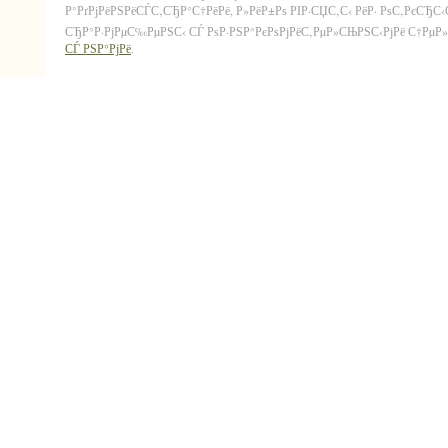
Р°РґРјРёРЅРёСЃС‚СЂР°С†РёРё, Р»РёР±Рѕ РІР·СЏС‚С‹ РёР· РѕС‚РєСЂС
СЂР°Р·РјРµС‰РµРЅС‹ СЃ РѕР·РЅР°РєРѕРјРёС‚РµР»СЊРЅС‹РјРё С†РµР»СЏ
СЃ РЅР°РјРё
.