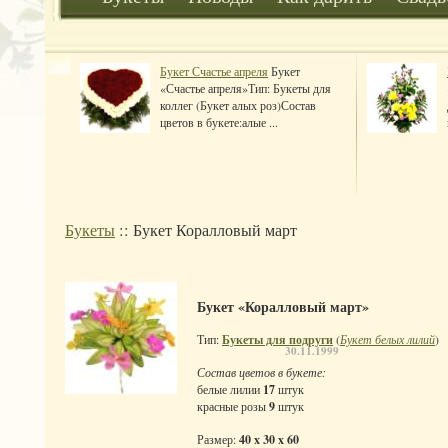
Букет Счастье апреля
Букет
«Счастье апреля»Тип: Букеты для
коллег (Букет алых роз)Состав
цветов в букете:алые ...
Букеты
:: Букет Коралловый март
Букет «Коралловый март»
Тип:
Букеты для подруги
(
Букет белых лилий
)
30.11.1999
Состав цветов в букете:
белые лилии
17
штук
красные розы
9
штук
Размер:
40 x 30 x 60