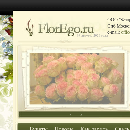
ООО "Фло
Спб Москов
e-mail:
offi
09 августа 2026 года
«
»
Букеты
Поводы
Как дарить
Свадь