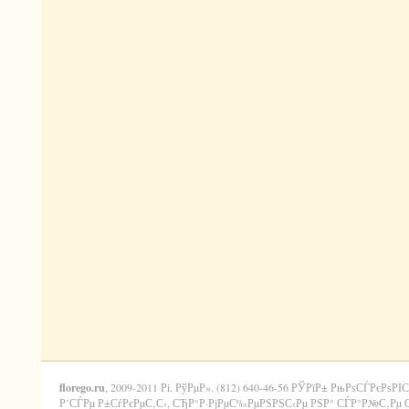
florego.ru
, 2009-2011 Рі. РўРµР». (812) 640-46-56 РЎРїР± РњРѕСЃРєРѕРІС
Р’СЃРµ Р±СѓРєРµС‚С‹, СЂР°Р·РјРµС‰РµРЅРЅС‹Рµ РЅР° СЃР°Р№С‚