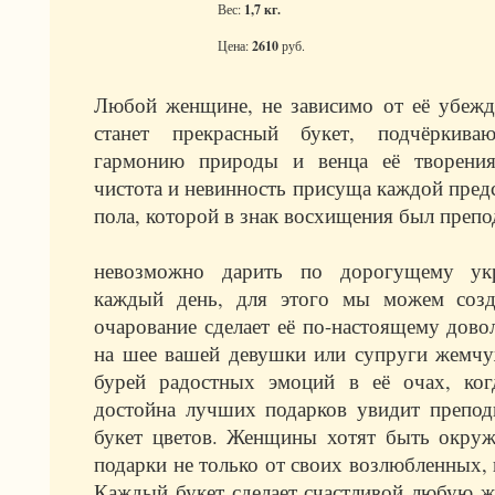
Вес:
1,7 кг.
Цена:
2610
руб.
Любой женщине, не зависимо от её убеж
станет прекрасный букет, подчёркива
гармонию природы и венца её творени
чистота и невинность присуща каждой пред
пола, которой в знак восхищения был препо
невозможно дарить по дорогущему ук
каждый день, для этого мы можем созд
очарование сделает её по-настоящему дово
на шее вашей девушки или супруги жемчу
бурей радостных эмоций в её очах, когд
достойна лучших подарков увидит препо
букет цветов. Женщины хотят быть окру
подарки не только от своих возлюбленных,
Каждый букет сделает счастливой любую 