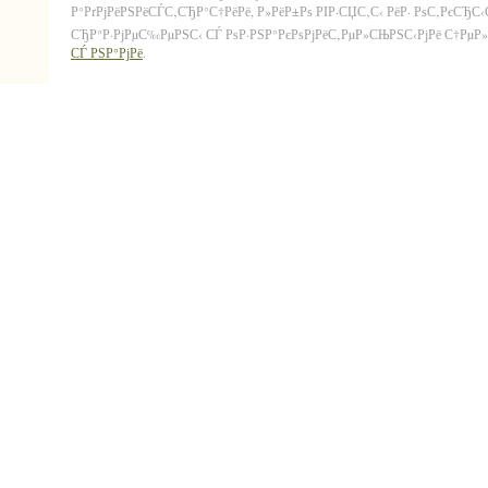
Р°РґРјРёРЅРёСЃС‚СЂР°С†РёРё, Р»РёР±Рѕ РІР·СЏС‚С‹ РёР· РѕС‚РєСЂС
СЂР°Р·РјРµС‰РµРЅС‹ СЃ РѕР·РЅР°РєРѕРјРёС‚РµР»СЊРЅС‹РјРё С†РµР»СЏ
СЃ РЅР°РјРё
.