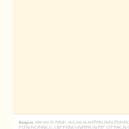
florego.ru
, 2009-2011 Рі. РўРµР». (812) 640-46-56 РЎРїР± РњРѕСЃРєРѕРІС
Р’СЃРµ Р±СѓРєРµС‚С‹, СЂР°Р·РјРµС‰РµРЅРЅС‹Рµ РЅР° СЃР°Р№С‚