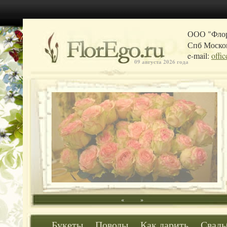
ООО "Фло
Спб Москов
e-mail:
offi
09 августа 2026 года
«
»
Букеты
Поводы
Как дарить
Свадь