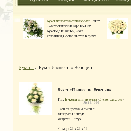
Букет Фантастический коралл
Букет
«Фантастический коралл»Тип:
Букеты для жены (Букет
хризантем)Состав цветов в букет ...
Букеты
:: Букет Изящество Венеции
Букет «Изящество Венеции»
Тип:
Букеты для мужчин
(
Букет алых роз
)
30.11.1999
Состав цветов в букете:
алые розы
9
штук
конфеты
1
штук
Размер:
20 x 20 x 10