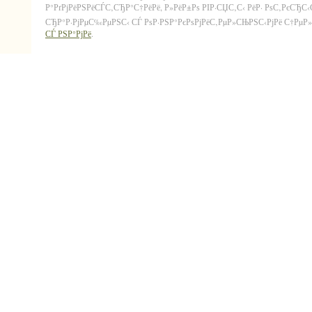
Р°РґРјРёРЅРёСЃС‚СЂР°С†РёРё, Р»РёР±Рѕ РІР·СЏС‚С‹ РёР· РѕС‚РєСЂС
СЂР°Р·РјРµС‰РµРЅС‹ СЃ РѕР·РЅР°РєРѕРјРёС‚РµР»СЊРЅС‹РјРё С†РµР»СЏ
СЃ РЅР°РјРё
.