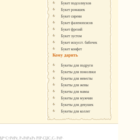
Букет подсолнухов
Букет ромашек
Букет сирени
Букет фаленопсисов
Букет фрезий
Букет эустом
Букет искусст. бабочек
Букет конфет
Кому дарить
Букеты для подруги
Букеты для помолвки
Букеты для невесты
Букеты для жены
Букеты для мамы
Букеты для мужчин
Букеты для девушек
Букеты для коллег
С†РёРё, Р»РёР±Рѕ РІР·СЏС‚С‹ РёР·