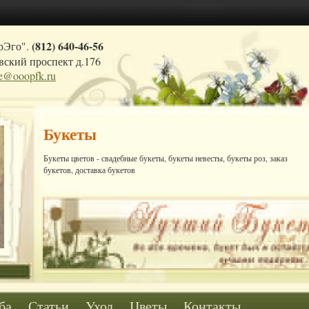
(812) 640-46-56
рЭго".
ский проспект д.176
ce@ooopfk.ru
Букеты
Букеты цветов - свадебные букеты, букеты невесты, букеты роз, заказ
букетов, доставка букетов
ба
Статьи
Уход
Цветы
Контакты