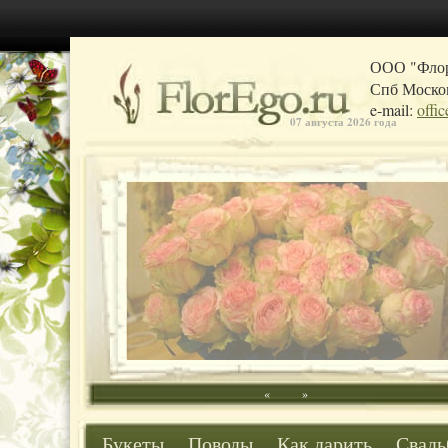
ООО "Фло
Спб Москов
e-mail:
offi
07 августа 2026 года
«
»
Букеты
Поводы
Как дарить
Свадь