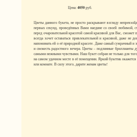
Цена:
4050
руб.
Цветы данного букета, не просто раскрывают взгляду непревз
первых секунд, проведённых Вами наедине со своей любимой, ст
перед очаровательной красотой самой красивой для Вас, сможет 
всегда хочет оставаться привлекательной и красивой, даже не д
напоминать ей о её природной красоте. Даже самый сумрачный и х
и свежесть радостного вечера. Цветы – подлинные бриллианты 
самыми нежными чувствами. Наш букет собран не только для того,
на самом удачном месте в её помещении. Яркий букетик окажется
или комнате. В силу этого, дарите женам цветы!