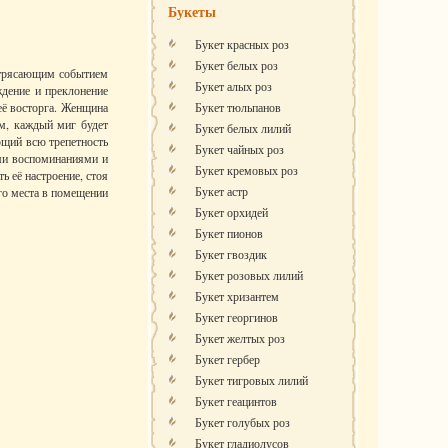
Букеты
Букет красных роз
Букет белых роз
отрясающим событием
Букет алых роз
ждение и преклонение
её восторга. Женщина
Букет тюльпанов
ем, каждый миг будет
Букет белых лилий
ющий всю трепетность
Букет чайных роз
ми воспоминаниями и
Букет кремовых роз
 её настроение, стоя
Букет астр
го места в помещении
Букет орхидей
Букет пионов
Букет гвоздик
Букет розовых лилий
Букет хризантем
Букет георгинов
Букет желтых роз
Букет гербер
Букет тигровых лилий
Букет геацинтов
Букет голубых роз
Букет гладиолусов