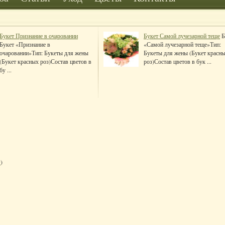
Букет Признание в очаровании
Букет Самой лучезарной теще
Б
Букет «Признание в
«Самой лучезарной теще»Тип:
очаровании»Тип: Букеты для жены
Букеты для жены (Букет красн
(Букет красных роз)Состав цветов в
роз)Состав цветов в бук ...
бу ...
з
)