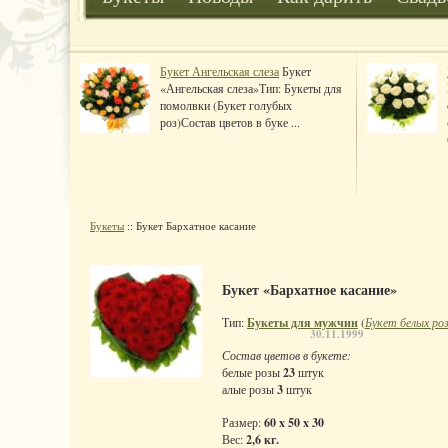
Букет Ангельская слеза
Букет
«Ангельская слеза»Тип: Букеты для
помолвки (Букет голубых
роз)Состав цветов в буке ...
Букеты
:: Букет Бархатное касание
Букет «Бархатное касание»
Тип:
Букеты для мужчин
(
Букет белых ро
30.11.1999
Состав цветов в букете:
белые розы
23
штук
алые розы
3
штук
Размер:
60 x 50 x 30
Вес:
2,6 кг.