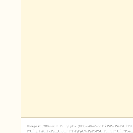
florego.ru
, 2009-2011 Рі. РўРµР». (812) 640-46-56 РЎРїР± РњРѕСЃРє
Р’СЃРµ Р±СѓРєРµС‚С‹, СЂР°Р·РјРµС‰РµРЅРЅС‹Рµ РЅР° СЃР°Р№С