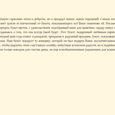
ойдённую гармонию тепла и доброты, но и предадут новых, ярких ощущений. Самым п
анет ураган её впечатлений от букета, показывающего всё Ваше опьянение ей. Насла
передать букет цветов, с удовольствием подобранный нами для приятных сердцу минут 
огадываясь о том, что она всегда такой будет. Этот букет, подаренный любимым парн
мурый день года осияет и раскрасит, превратив в радужный праздник, букет, показыва
души. Наш букет порадует ту женщину, которой он был подарен Вами, восхитительны
 чтобы радовать свою счастливую хозяйку минутным всплеском радости, но и поднимать
 не только поводом для счастья дамы, но еще и необыкновенным украшением для всяко