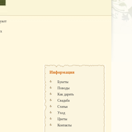
укет
ых
Информация
Букеты
Поводы
Как дарить
Свадьба
Статьи
Уход
Цветы
Контакты