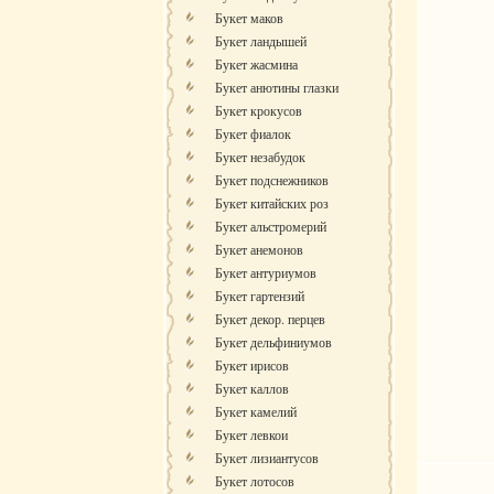
Букет маков
Букет ландышей
Букет жасмина
Букет анютины глазки
Букет крокусов
Букет фиалок
Букет незабудок
Букет подснежников
Букет китайских роз
Букет альстромерий
Букет анемонов
Букет антуриумов
Букет гартензий
Букет декор. перцев
Букет дельфиниумов
Букет ирисов
Букет каллов
Букет камелий
Букет левкои
Букет лизиантусов
Букет лотосов