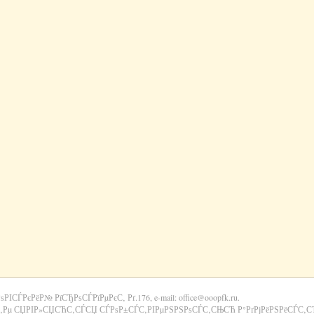
РѕРІСЃРєРёР№ РїСЂРѕСЃРїРµРєС‚ Рґ.176, e-mail: office@ooopfk.ru.
‚Рµ СЏРІР»СЏСЋС‚СЃСЏ СЃРѕР±СЃС‚РІРµРЅРЅРѕСЃС‚СЊСЋ Р°РґРјРёРЅРёСЃС‚СЂР°